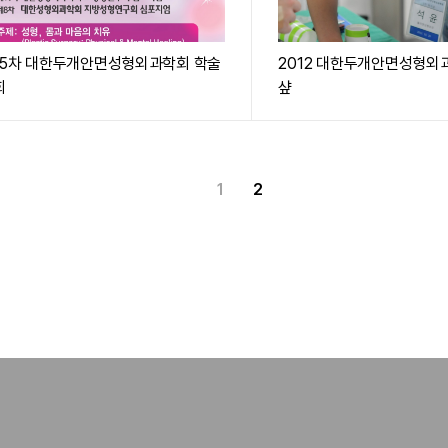
15차 대한두개안면성형외과학회 학술
2012 대한두개안면성형외
회
샾
1
2