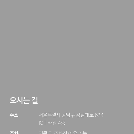
오시는 길
주소
서울특별시 강남구 강남대로 624
ICT 타워 4층
주차
건물 뒤 주차장 이용 가능