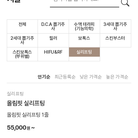
전체
D.C.A 뽑기주
수액 테라피
3세대 뽑기주
사
(기능의학)
사
2세대 뽑기주
필러
보톡스
스킨부스터
사
스킨보톡스
HIFU&RF
실리프팅
(부위별)
인기순
최근등록순
낮은 가격순
높은 가격순
실리프팅
올림핏 실리프팅
올림핏 실리프팅 1줄
55,000
~
원