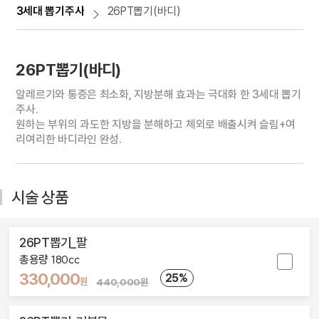
3세대 뽑기주사
26PT뽑기(바디)
26PT뽑기(바디)
알레르기와 통증은 최소화, 지방분해 효과는 극대화 한 3세대 뽑기
주사.
원하는 부위의 과도한 지방을 분해하고 체외로 배출시켜 슬림+여
리여리한 바디라인 완성.
시술 상품
26PT뽑기_팔
총용량 180cc
330,000
25%
원
440,000원