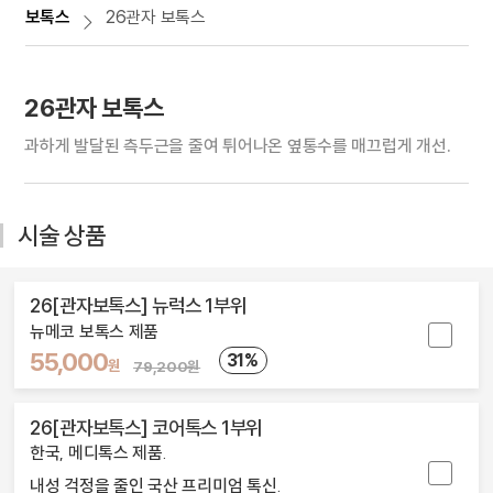
보톡스
26관자 보톡스
26관자 보톡스
과하게 발달된 측두근을 줄여 튀어나온 옆통수를 매끄럽게 개선.
시술 상품
26[관자보톡스] 뉴럭스 1부위
뉴메코 보톡스 제품
55,000
31%
원
79,200원
26[관자보톡스] 코어톡스 1부위
한국, 메디톡스 제품.
내성 걱정을 줄인 국산 프리미엄 톡신.