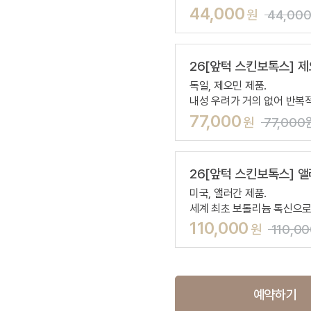
44,000
원
44,00
26[앞턱 스킨보톡스] 제
독일, 제오민 제품.
내성 우려가 거의 없어 반복
77,000
원
77,000
26[앞턱 스킨보톡스] 앨
미국, 앨러간 제품.
세계 최초 보톨리늄 톡신으로
110,000
원
110,0
예약하기