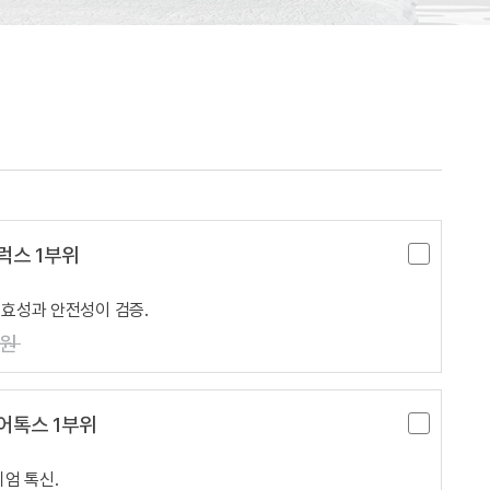
럭스 1부위
효성과 안전성이 검증.
0원
어톡스 1부위
엄 톡신.