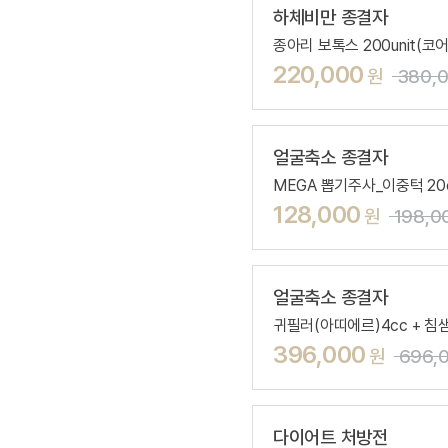
하체비만 종결자
종아리 보톡스 200unit(코어
220,000
원
380,
얼굴축소 종결자
MEGA 뽑기주사_이중턱 20
128,000
원
198,0
얼굴축소 종결자
귀필러(아띠에르)4cc + 침
396,000
원
696,
다이어트 처방전