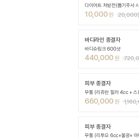
다이어트 처방전(뽑기주사 시
10,000
원
20,000
바디라인 종결자
바디슈링크 600샷
440,000
원
720,
피부 종결자
무통 (리쥬란 힐러 4cc +
660,000
원
1,160
피부 종결자
무통 (리투오 6cc+물광+ 