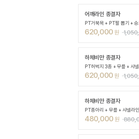
어깨라인 종결자
PT거북목 + PT팔 뽑기 + 승
620,000
원
1,05
하체비만 종결자
PT허벅지 3종 + 무릎 + 샤
620,000
원
1,05
하체비만 종결자
PT종아리 + 무릎 + 샤넬라
480,000
원
880,