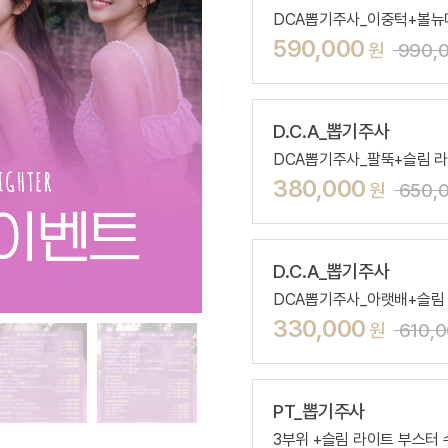
DCA뽑기주사_이중턱+볼뉴머
590,000
원
990,
D.C.A_뽑기주사
DCA뽑기주사_팔뚝+슬림 라
380,000
원
650,
D.C.A_뽑기주사
DCA뽑기주사_아랫배+슬림
330,000
원
610,
PT_뽑기주사
3부위 +슬림 라이트 부스터