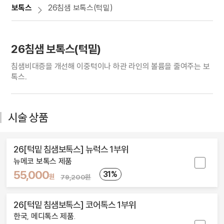
보톡스
26침샘 보톡스(턱밑)
26침샘 보톡스(턱밑)
침샘비대증을 개선해 이중턱이나 하관 라인의 볼륨을 줄여주는 보
톡스.
시술 상품
26[턱밑 침샘보톡스] 뉴럭스 1부위
뉴메코 보톡스 제품
55,000
31%
원
79,200원
26[턱밑 침샘보톡스] 코어톡스 1부위
한국, 메디톡스 제품.