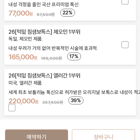
내성 걱정을 줄인 국산 프리미엄 톡신.
77,000
22%
원
97,500원
26[턱밑 침샘보톡스] 제오민 1부위
독일, 제오민 제품.
내성 우려가 거의 없어 반복적인 시술에 효과적.
165,000
17%
원
198,000원
26[턱밑 침샘보톡스] 앨러간 1부위
미국, 엘러간 제품.
세계 최초 보톨리늄 톡신으로 허가받은 오리지널 보톡스로 내성이 적고
220,000
39%
원
357,500원
예약하기
장바구니